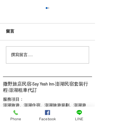
2025澎湖小門嶼獨木舟夕
陽環島體驗 | 澎湖民宿 | 撒
野旅店
跟著我們用不一樣的角度及方
留言
式 欣賞壯闊的柱狀玄武岩、海
蝕拱門、海蝕崖、海蝕柱，飽
覽海上風光 獨木舟海上晨光體
撰寫留言......
2025深度吉貝一日
驗 (約3km) 撒野超優惠代訂：
湖跳島 | 澎湖民宿
$1400/人 孩童(6-12歲)$800/
店
人 活動時間：04:00-07:00 費
用包含：獨木舟租借教學、保
撒野旅店民宿-Say Yeah Inn-澎湖民宿套裝行
險、早餐...
程-​澎湖租車代訂
服務項目：
澎湖旅遊
、
澎湖住宿
、
澎湖旅遊規劃、澎湖遊
程、船票代訂
、
澎湖私房景點推
薦
Phone
Facebook
LINE
880台灣澎湖縣馬公市東衛里26-60號
TEL:
+886-06-921-1533