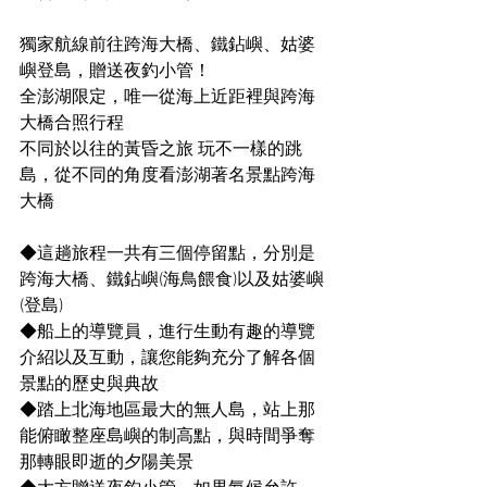
獨家航線前往跨海大橋、鐵鉆嶼、姑婆
嶼登島，贈送夜釣小管！
全澎湖限定，唯一從海上近距裡與跨海
大橋合照行程
不同於以往的黃昏之旅 玩不一樣的跳
島，從不同的角度看澎湖著名景點跨海
大橋
◆這趟旅程一共有三個停留點，分別是
跨海大橋、鐵鉆嶼(海鳥餵食)以及姑婆嶼 
(登島)
◆船上的導覽員，進行生動有趣的導覽
介紹以及互動，讓您能夠充分了解各個
景點的歷史與典故
◆踏上北海地區最大的無人島，站上那
能俯瞰整座島嶼的制高點，與時間爭奪
那轉眼即逝的夕陽美景