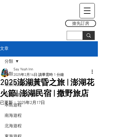
搶先訂房
文章
分類
Say Yeah Inn
分類
2025年2月14日
讀畢需時 1 分鐘
2025澎湖黃昏之旅 | 澎湖花
最新澎湖旅遊資訊
火節| 澎湖民宿 | 撒野旅店
民宿優惠套裝專案
已更新：
2025年2月17日
本島遊程
南海遊程
北海遊程
東海遊程