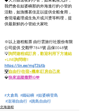
◆大方贈送夜釣小管，如果氣候允許，
我們會在姑婆嶼那的外海進行釣小管的
活動，如漁獲甚佳足以提供全船食用，
會現場處理成生魚片或川燙等料理，提
供最新鮮的小管給大家吃
※以上遊程船票 由行雲旅行社股份有限
公司提供 交觀甲7849號 品保0048號
💡
詢問遊程或訂房，歡迎利用下方連結
+LINE詢問唷!!
https://lin.ee/mgT2bXb
💡
自由行(住宿+機車)訂房自己來
💎
快來追蹤撒野IG🫶
#大倉島
#鐵砧嶼
#姑婆嶼登島
#澎湖自由行
#跳島自由行
北海遊程