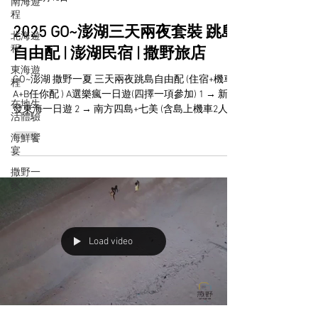
南海遊
程
2025 GO~澎湖三天兩夜套裝 跳島
北海遊
程
自由配 | 澎湖民宿 | 撒野旅店
東海遊
GO~澎湖 撒野一夏 三天兩夜跳島自由配 (住宿+機車+
程
A+B任你配 ) A選樂瘋一日遊(四擇一項參加) 1 → 新來
在地生
發東海一日遊 2 → 南方四島+七美 (含島上機車2人/
活體驗
台) (可加價$300/人浮潛) 3 → 本島獨木舟跨島 + 本島
海鮮饗
水上活動 4 →...
宴
撒野一
家
Load video