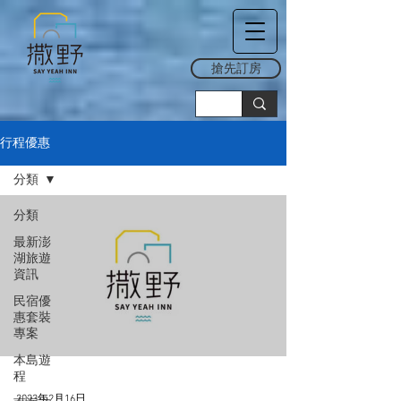
搶先訂房
行程優惠
分類
分類
最新澎
湖旅遊
資訊
民宿優
惠套裝
專案
本島遊
程
2023年2月16日