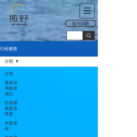
搶先訂房
行程優惠
分類
分類
最新澎
湖旅遊
資訊
民宿優
惠套裝
專案
本島遊
程