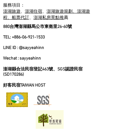
搭配日間導潛活動)$1800/人 導潛裝備租賃 全套
服務項目：
(輕、重裝)$1000/人 輕裝 : 面鏡呼吸管 $10
澎湖旅遊
、
澎湖住宿
、
澎湖旅遊規劃、澎湖遊
程、船票代訂
、
澎湖私房景點推
薦
880台灣澎湖縣馬公市東衛里26-60號
TEL:
+886-06-921-1533
LINE ID : @sayyeahinn
Wechat : sayyeahinn
澎湖縣合法民宿登記463號、SGS認證民宿
(SD170286)
好客民宿TAIWAN HOST