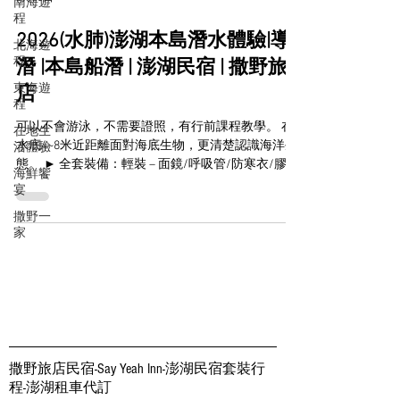
南海遊
程
2026(水肺)澎湖本島潛水體驗|導
北海遊
程
潛 |本島船潛 | 澎湖民宿 | 撒野旅
東海遊
店
程
可以不會游泳，不需要證照，有行前課程教學。 在
在地生
水底4~8米近距離面對海底生物，更清楚認識海洋生
活體驗
態。 ► 全套裝備：輕裝 – 面鏡/呼吸管/防寒衣/膠
海鮮饗
鞋/蛙鞋/手套 重裝 – 浮力背心/調節器/配重/氣瓶 ►
宴
貼心提供：點心/水/盥洗/照片下載/海洋途徑到海邊
撒野一
接駁/海底郵筒防水明信片每人乙張 ► 專業服務：海
家
底生物導覽，拍攝海底照片 ，輕鬆教學、耐心引領
► 深刻感受：近距離欣賞海洋生物，瞭解大自然生
態 ► 安全放心：合格教練全程陪伴，與100萬個人
意外險 一般遊客潛水體驗 1 對 2 $2800/人潛水體驗 1
支(單人可由潛店現場安排) 1 對 2 $4200/人潛水體驗
2 支 1 對 1 $3600/人潛水體驗 1 支(特殊需求) 有證照
導潛及裝備費用 1 對 4 導潛(含裝備) 2支氣瓶$3,050
撒野旅店民宿-Say Yeah Inn-澎湖民宿套裝行
(第3支氣瓶以上$950/支) (導潛2支2050/人 全套裝備
程-​澎湖租車代訂
優惠$1000/人 意外險100萬$250/人) 夜間導潛1支(需