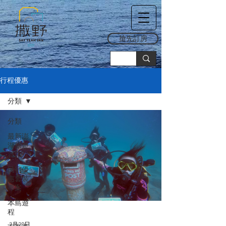
搶先訂房
行程優惠
分類
分類
最新澎
湖旅遊
資訊
民宿優
惠套裝
專案
本島遊
程
2月20日