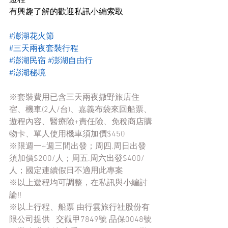
遊程
有興趣了解的歡迎私訊小編索取
#澎湖花火節
#三天兩夜套裝行程
#澎湖民宿
#澎湖自由行
#澎湖秘境
※套裝費用已含三天兩夜撒野旅店住
宿、機車(2人/台)、嘉義布袋來回船票、
遊程內容、醫療險+責任險、免稅商店購
物卡、單人使用機車須加價$450
※限週一~週三間出發；周四.周日出發
須加價$200/人；周五.周六出發$400/
人；國定連續假日不適用此專案
※以上遊程均可調整，在私訊與小編討
論!! 
※以上行程、船票 由行雲旅行社股份有
限公司提供   交觀甲7849號 品保0048號