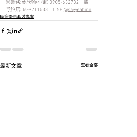
※業務:葉欣翰(小秉) 0905-632732    撒
野旅店:06-9211533    LINE:
@sayyeahinn
民宿優惠套裝專案
查看全部
最新文章