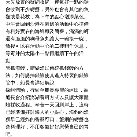
天先放置的蟹網收網，運氣好一點的話
會收到不少螃蟹，另外也會有其他的魚
類或是花枝，為下午的點心增添菜色。
中午會回到沙港在港邊的活動中心準備
有料好實在的海鮮麵及簡餐，滿滿的蚵
還有脆脆的狗母魚丸讓人一碗接一碗，
飯後可以在活動中心的二樓稍作休息，
等毒辣的太陽小一點再繼續下午的活
動。
管抓海鰻，體驗漁民傳統抓錢鰻的方
法，如何誘捕錢鰻使其進入特製的錢鰻
管中，船長會詳細解說。
採蚵體驗，行駛至船長專屬的蚵田，歐
船長會介紹澎湖養蚵方式以及讓大家體
驗採收過程。辛苦一天回到岸上，這時
已經準備好討海人的小點心，海釣的漁
獲早已經炸的香酥可口，蟹網的螃蟹也
會料理好，不用客氣好好慰勞自己的胃
吧。