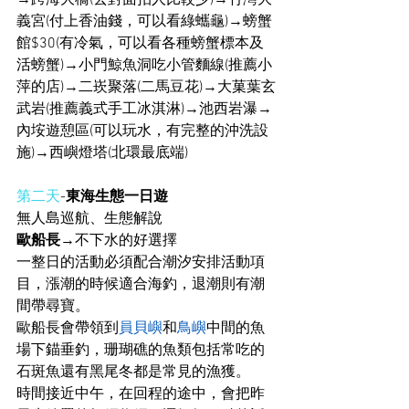
→跨海大橋(去對面拍人比較少)→竹灣大
義宮(付上香油錢，可以看綠蠵龜)→螃蟹
館$30(有冷氣，可以看各種螃蟹標本及
活螃蟹)→小門鯨魚洞吃小管麵線(推薦小
萍的店)→二崁聚落(二馬豆花)→大菓葉玄
武岩(推薦義式手工冰淇淋)→池西岩瀑→
內垵遊憩區(可以玩水，有完整的沖洗設
施)→西嶼燈塔(北環最底端)
第二天
-
東海生態一日遊
無人島巡航、生態解說
歐船長
→不下水的好選擇
一整日的活動必須配合潮汐安排活動項
目，漲潮的時候適合海釣，退潮則有潮
間帶尋寶。
歐船長會帶領到
員貝嶼
和
鳥嶼
中間的魚
場下錨垂釣，珊瑚礁的魚類包括常吃的
石斑魚還有黑尾冬都是常見的漁獲。
時間接近中午，在回程的途中，會把昨