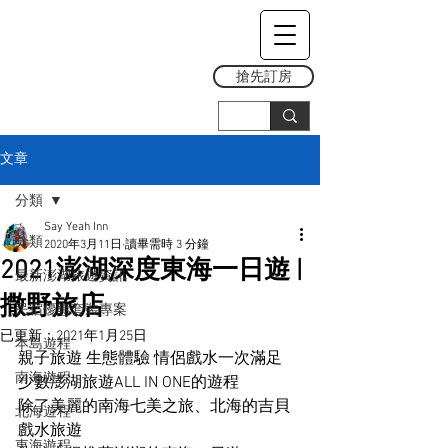
搶先訂房
文章
分類
Say Yeah Inn
分類
2020年3月11日
讀畢需時 3 分鐘
2021澎湖深度東海一日遊 |
最新澎湖旅遊資訊
撒野旅店
民宿優惠套裝專案
已更新：
2021年1月25日
本島遊程
親子旅遊 生態體驗 情侶戲水一次滿足
南海遊程
少數澎湖旅遊ALL IN ONE的遊程
除了美麗的南海七美之旅、北海的吉貝
北海遊程
戲水旅遊
東海遊程