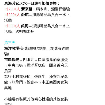
東海其它玩水一日遊可加價更換：
+$200/人
新來發
→獨木舟、溜滑梯體驗
+$200/人
鉅航
→澎澎灘登島八合一水上
活動
+$300/人
銀海
→澎澎灘登島八合一水上
活動、透明獨木舟
第三天
海洋牧場
(美味鮮蚵吃到飽、趣味海釣體
驗)
市區觀光
→四眼井→口味濃厚的藥膳蛋
→中央老街→麗洋蛋糕店→開台首府天
后宮
篤行十村超好拍→張雨生、潘安邦紀念
館→順承門→觀音亭→中正商圈美食聚
集地
小編還有私藏其他精心挑選的其他套裝