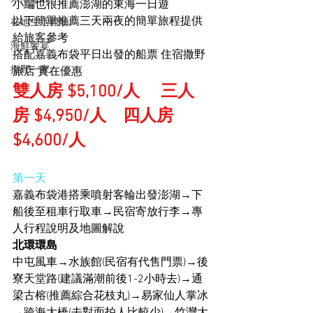
小編也很推薦澎湖的東海一日遊
以下簡單推薦三天兩夜的簡單旅程提供
在地生活體驗
給旅客參考
海鮮饗宴
搭配嘉義布袋平日出發的船票 住宿撒野
撒野一家
旅店 實在優惠
雙人房 $5,100/人     三人
房 $4,950/人    四人房 
$4,600/人
第一天
嘉義布袋港搭乘噴射客輪出發澎湖→下
船後至租車行取車→民宿寄放行李→專
人行程說明及地圖解說
北環環島
中屯風車→水族館(民宿有代售門票)→後
寮天堂路(建議滿潮前後1-2小時去)→通
梁古榕(推薦綜合花枝丸)→易家仙人掌冰