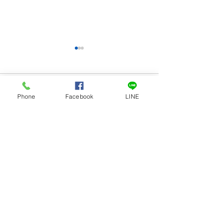
澎湖潛水住宿推薦｜來澎
湖潛水就住撒野旅店
澎湖潛水住宿推薦｜撒野旅店
留言
Phone
Facebook
LINE
潛水優惠專案
撰寫留言......
2026澎湖自由
｜住宿＋機車套
撒野旅店馬公市
撒野旅店民宿-Say Yeah Inn-澎湖民宿套裝行
程-​澎湖租車代訂
服務項目：
澎湖旅遊
、
澎湖住宿
、
澎湖旅遊規劃、澎湖遊
程、船票代訂
、
澎湖私房景點推
薦