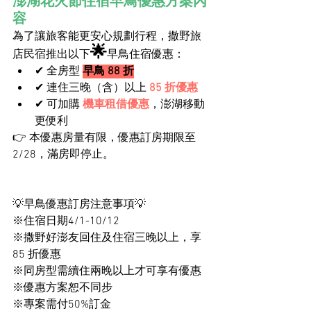
澎湖花火節住宿早鳥優惠方案內
容
為了讓旅客能更安心規劃行程，撒野旅
🌟
店民宿推出以下
早鳥住宿優惠：
✔ 全房型 
早鳥 88 折
✔ 連住三晚（含）以上 
85 折優惠
✔ 可加購 
機車租借優惠
，澎湖移動
更便利
👉 本優惠房量有限，優惠訂房期限至
2/28，滿房即停止。
💡早鳥優惠
訂房注意事項
💡
※住宿日期4/1-10/12
※撒野好澎友回住及住宿三晚以上，享 
85 折優惠
※同房型需續住兩晚以上才可享有優惠
※優惠方案恕不同步
※專案需付50%訂金