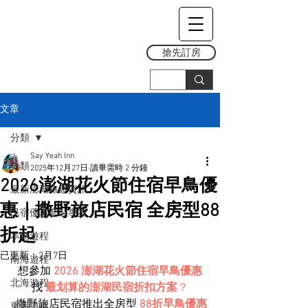
搶先訂房
文章
分類
Say Yeah Inn
分類
2025年12月27日
讀畢需時 2 分鐘
2026澎湖花火節住宿早鳥優
最新澎湖旅遊資訊
惠｜撒野旅店民宿 全房型88
民宿優惠套裝專案
折起
本島遊程
已更新：
2月7日
南海遊程
想參加 
2026 澎湖花火節住宿早鳥優惠
北海遊程
找 
最划算的澎湖民宿折扣方案
？
 撒野旅店民宿推出全房型 
88折早鳥優惠
東海遊程