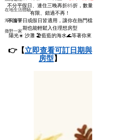
不分平假日、連住三晚再折85折，數量
在地生活體驗
有限、錯過不再！
不論平日或假日皆適用，讓你在熱門檔
海鮮饗宴
期也能輕鬆入住理想房型
撒野一家
陽光☀️ 沙灘 🏖️藍藍的海水🌊等著你來
👉【
立即查看可訂日期與
房型
】