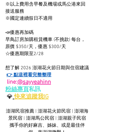
※以上費用含早餐及機場或馬公港來回
接送服務
※國定連續假日不適用
📣優惠再加碼 
早鳥訂房加購租賃機車 (不挑款) 每台，
原價 $350/天，優惠 $300/天
☆優惠期限至2/28
想了解 2026 澎湖花火節日期與住宿建議
👉 點這裡看完整整理
 line:
@sayyeahinn
粉絲專頁
私訊
 💎
快來追蹤我IG
澎湖民宿推薦
 | 
澎湖花火節民宿
 | 
澎湖海
景民宿
 | 
澎湖馬公民宿
 | 
澎湖親子民宿
攜手你的好麻吉、姊妹、或是最佳伴