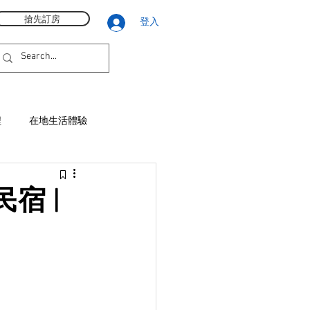
搶先訂房
登入
程
在地生活體驗
宿 |