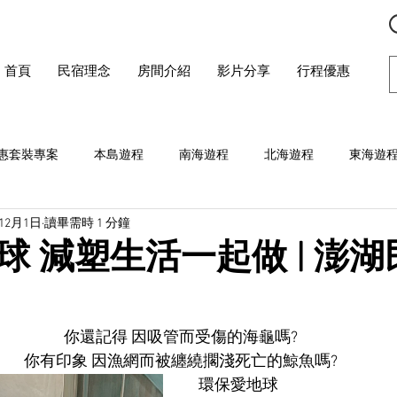
首頁
民宿理念
房間介紹
影片分享
行程優惠
惠套裝專案
本島遊程
南海遊程
北海遊程
東海遊
年12月1日
讀畢需時 1 分鐘
 減塑生活一起做 | 澎湖民
你還記得 因吸管而受傷的海龜嗎?
你有印象 因漁網而被纏繞擱淺死亡的鯨魚嗎?
環保愛地球