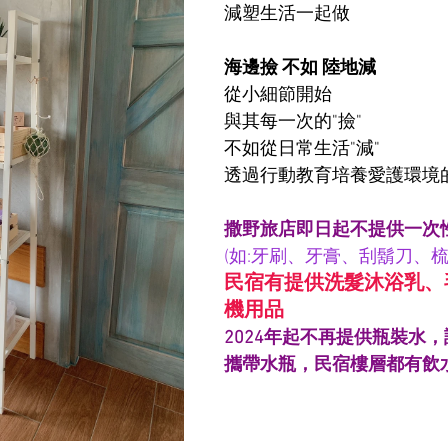
減塑生活一起做
海邊撿 不如 陸地減
從小細節開始
與其每一次的"撿"
不如從日常生活"減" 
透過行動教育培養愛護環境
撒野旅店即日起不提供一次
(如:牙刷、牙膏、刮鬍刀、梳
民宿有提供洗髮沐浴乳、
機用品
2024年起不再提供瓶裝水
攜帶水瓶，民宿樓層都有飲