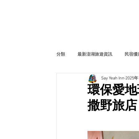
分類
最新澎湖旅遊資訊
民宿優
Say Yeah Inn
2025
海鮮饗宴
撒野一家
環保愛地球
撒野旅店