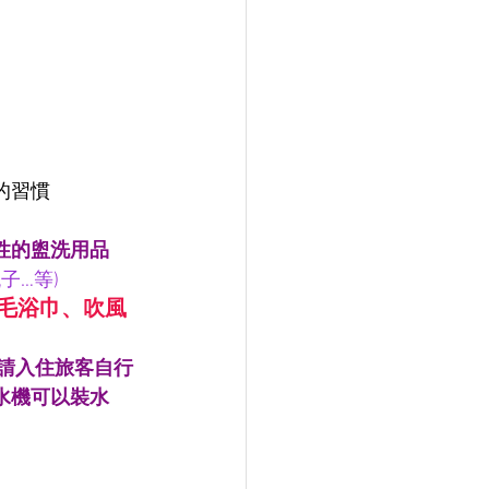
的習慣
性的盥洗用品
子…等)
毛浴巾、吹風
，請入住旅客自行
水機可以裝水