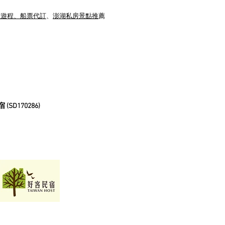
湖遊程、船票代訂
、
澎湖私房景點推
薦
D170286)