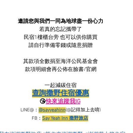
邀請您與我們一同為地球盡一份心力
若真的忘記攜帶了
民宿1樓櫃台旁 也可以供你購買
請自行準備零錢或隨意捐贈
其款項全數捐至海洋公民基金會
款項明細會再公佈在臉書/官網
一起減碳住宿
查詢撒野住宿優惠
😘
快來追蹤我IG
LINE@：
@sayyeahinn
(@記得加上去唷)
FB：
Say Yeah Inn 撒野旅店