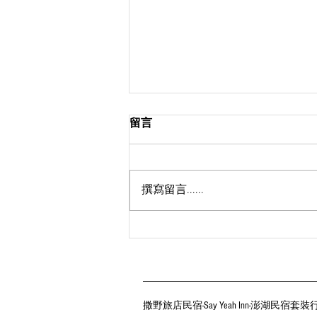
留言
撰寫留言......
2026澎湖花火節住宿推薦 | 澎
湖民宿 | 撒野旅店
撒野旅店民宿-Say Yeah Inn-澎湖民宿套