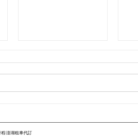
2026澎大海沙灘音樂祭｜卡司
20
陣容、活動日期、隘門沙灘住
出卡
宿攻略
宿整
裝行程-​澎湖租車代訂