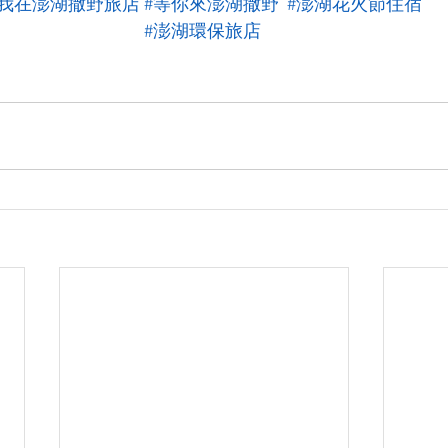
#我在澎湖撒野旅店
#等你來澎湖撒野  #澎湖花火節住宿
#澎湖環保旅店