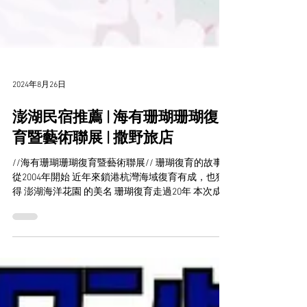
2024年8月26日
澎湖民宿推薦 | 海有珊瑚珊瑚復
育暨藝術聯展 | 撒野旅店
//海有珊瑚珊瑚復育暨藝術聯展// 珊瑚復育的故事
從2004年開始 近年來鎖港杭灣海域復育有成，也獲
得 澎湖海洋花園 的美名 珊瑚復育走過20年 本次成果
展除展現本縣珊瑚礁棲地復育成果 更透過跨界合
作，利用多元藝術作品 如繪畫、金工、木雕、編
織、陶藝等...