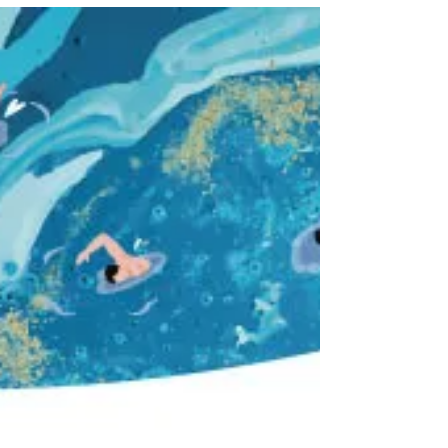
終於等到換撒野一家出遊✈️ 短暫的四天三夜 只夠在
南台灣走踏 兩天一夜的恆春潛水之旅 遇到了讓我不
得不來推薦一下的好所在 Drifters' Diving Club 浪兒潛
水俱樂部🤿 不同於在澎湖習慣的潛水方式 不一樣的
潛水體驗 恆春水下的美 有著滿滿的感動...