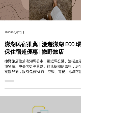
2023年8月25日
澎湖民宿推薦 | 漫遊澎湖 ECO 環
保住宿超優惠 | 撒野旅店
撒野旅店位於澎湖馬公市，鄰近馬公港、澎湖生活
博物館、中央老街等景點。旅店採簡約風格，房間
寬敞舒適，設有免費Wi-Fi、空調、電視、冰箱等設
備。 趁著秋冬好時節，來澎湖撒野旅店度假，享受
離島風情，也一起加入環保行列，為地球盡一份心