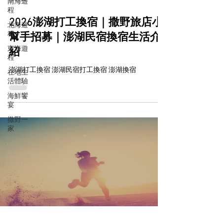
南海遊
程
2026澎湖打工換宿｜撒野旅店小
北海遊
程
幫手招募｜澎湖民宿換宿生活介
東海遊
紹
程
澎湖打工換宿 澎湖民宿打工換宿 澎湖換宿
在地生
活體驗
海鮮饗
宴
撒野一
家