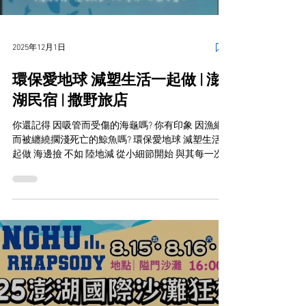
2025年12月1日
環保愛地球 減塑生活一起做 | 澎
湖民宿 | 撒野旅店
你還記得 因吸管而受傷的海龜嗎? 你有印象 因漁網
而被纏繞擱淺死亡的鯨魚嗎? 環保愛地球 減塑生活一
起做 海邊撿 不如 陸地減 從小細節開始 與其每一次
的"撿" 不如從日常生活"減" 透過行動教育培養愛護環
境的習慣 撒野旅店即日起不提供一次性的盥洗用品
(如:牙刷、牙膏、刮鬍刀、梳子…等) 民宿有提供洗髮
沐浴乳、毛浴巾、吹風機用品 2024年起不再提供瓶
裝水，請入住旅客自行攜帶水瓶，民宿樓層都有飲
水機可以裝水 邀請您與我們一同為地球盡一份心力
若真的忘記攜帶了 民宿1樓櫃台旁 也可以供你購買
請自行準備零錢或隨意捐贈 其款項全數捐至海洋公
民基金會 款項明細會再公佈在臉書/官網 一起減碳住
宿 查詢撒野住宿優惠 😘 快來追蹤我IG LINE@：