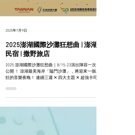
@sayyeahinn (@記得加上去唷) FB： Say Yeah Inn 撒
野旅店 #我在澎湖撒野旅店 #等你來澎湖撒野 #澎湖
花火節住宿 #澎湖環保旅店
2025年7月9日
2025澎湖國際沙灘狂想曲 | 澎湖
民宿 | 撒野旅店
2025 澎湖國際沙灘狂想曲｜8/15-23演出陣容一次全
公開 ！ 澎湖最美海岸「隘門沙灘」，將迎來一個最
狂的音樂夜晚！ 連續三週 ✕ 四大主題 ✕ 超強卡司 ✕
最美沙灘 ✕狂想不停歇！ 活動主題｜2025澎湖國際
沙灘狂想曲 活動時間｜8/8-8/23...