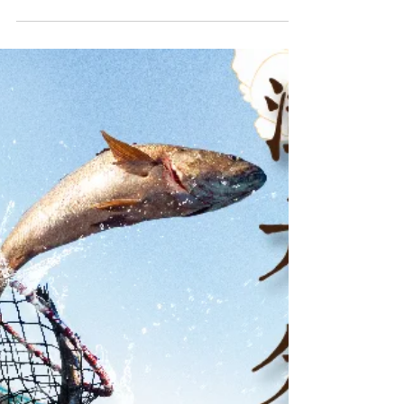
2021年8月27日
微解封 出門走走吧 | 澎湖民宿 |
撒野旅店
上次出遊 是什麼時候了?!! 走吧~我們出門走走 撒野
旅店手速訂房 https://reurl.cc/83dgXb 三天兩夜套裝
自由配 #我在澎湖撒野旅店 #等你來澎湖撒野 #澎湖
套裝優惠 #澎湖合法民宿 #三天兩夜自由行 #澎湖旅
遊 #澎湖租車