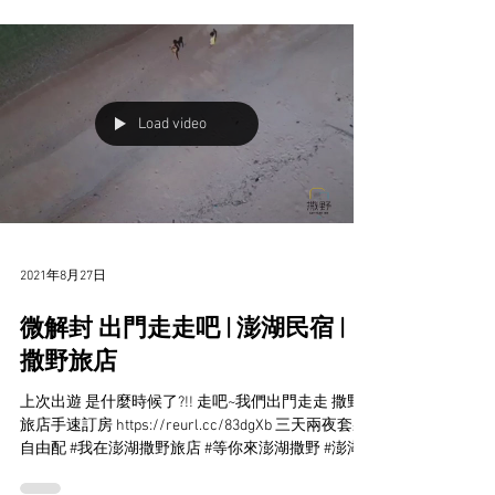
2022泳渡澎湖灣水上嘉年華 | 澎
湖花火節| 澎湖民宿 | 撒野旅店
原訂6/12(日)於澎湖舉辦之「2022 泳渡澎湖灣」 延
期至8/28(日)辦理。 另於賽前6/9(四)至6/11(六)舉辦
的水上嘉年華 也延期至8/25(四)至8/27(六)舉行。 想
念澎湖灣的海風味了嗎? 去年因受疫情影響停辦的遺
憾 今年就不要再錯過它了...
Load video