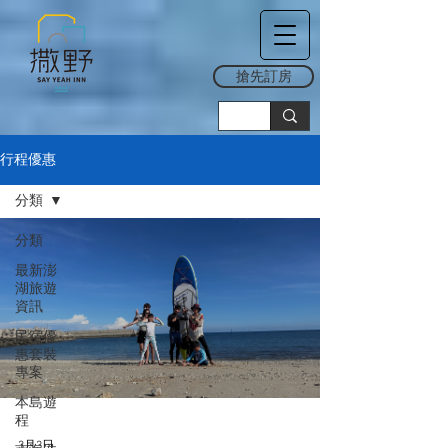
搶先訂房
行程優惠
分類
分類
最新澎
湖旅遊
資訊
民宿優
惠套裝
專案
本島遊
程
3月3日