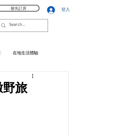
搶先訂房
登入
程
在地生活體驗
 撒野旅