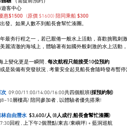
傘體驗 
（需提前預約）
海遊客中心
優惠
$1500
   (原價 $1600) 陪同乘船 
$300
出發。如果⼈數不到船長會幫忙湊團。
年最夯行程之一，若已厭倦一般水上活動，喜歡挑戰刺
美麗清澈的海域上，體驗著有如國外般刺激的水上活動
海上變化更是一瞬間 , 
每次航程只能接受10位預約
或是裝備有突發狀況 , 考量安全起見船長會隨時發布暫停活
班次
  09:00/11:00/14:00/16:00共四個航班
(採預約制)
8~10層樓高! 陪同參加者 , 以體驗者優先搭乘!
森林自由潛水
$3,600/人 (8人成行,船長會幫忙湊團)
, 17:30回程 , 上下午2個潛點(東吉/東嶼坪) + 藍洞巡航