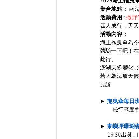
2026海上拖曳
集合地點：
 南
活動費用 :
撒野
四⼈成⾏，天天
活動內容：
海上拖曳傘為今
體驗一下吧！在
此行。
澎湖天多變化 , 
若因為海象天候
見諒
► 
拖曳傘每日
	飛行高度約
► 
東嶼坪珊瑚
09:30出發 