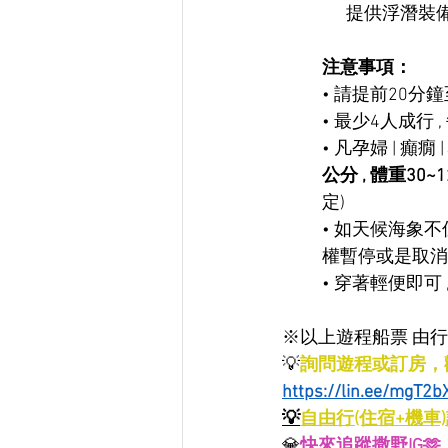
      提供浮潛
注意事項：
• 請提前20
• 最少4人成行 
• 凡孕婦 | 癲
公分 , 體重30
定)
• 如天候海象不
權暫停或是取消
• 穿著輕便即可
※以上遊程船票 由行
💡
詢問遊程或訂房，歡
https://lin.ee/mgT2b
💡
自由行(住宿+機車
💎
快來追蹤撒野IG🫶