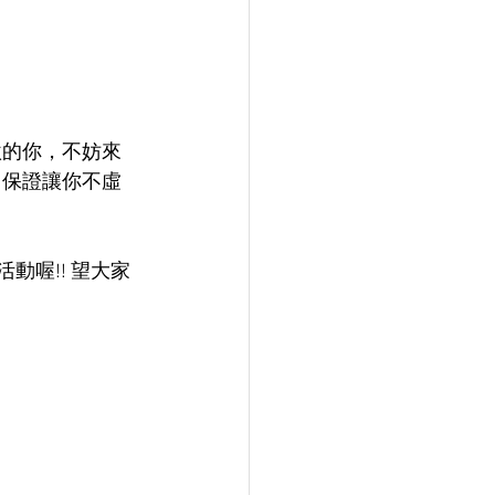
激的你，不妨來
，保證讓你不虛
動喔!! 望大家