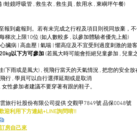
裝備 (蛙鏡呼吸管 , 救生衣 , 救生員 , 飲用水 , 東嶼坪午餐)
分鐘至報到處報到。若有未完成之行程及項目則視同放棄，
, 每梯次上限10位 (如人數較多 , 以參加體驗者優先上船)
癇 | 心臟病 | 高血壓 | 氣喘 | 懼高症及不宜受到過度刺激的遊客
~120kg以下方可參加
 (若風大時可能會拒絕兒童參加 , 兒
佳(下雨或是風大) , 視飛行當天的天氣情況 , 把您的安全放在
飛行 , 學員可以自行選擇延期或是取消
 , 女性參加者建議不要穿著有跟的鞋子。
雲旅行社股份有限公司提供 交觀甲7849號 品保0048號
迎利用下方連結+LINE詢問唷!!
Xb
)訂房自己來