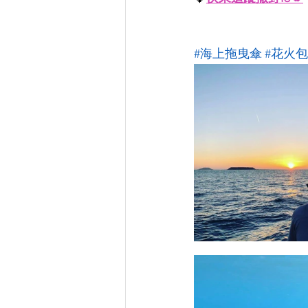
#海上拖曳傘
#花火