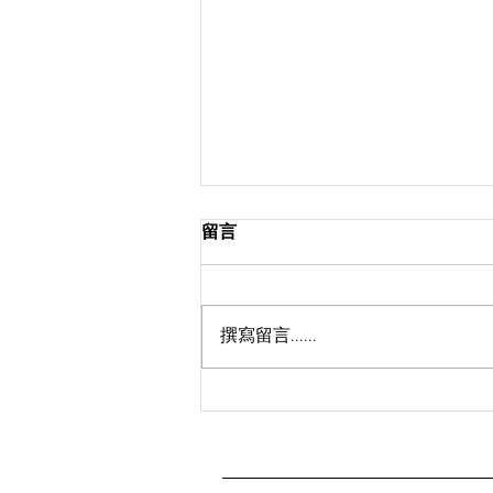
留言
撰寫留言......
澎湖海底漫步推薦｜Sea Walk
海底漫步體驗｜撒野旅店代訂
優惠