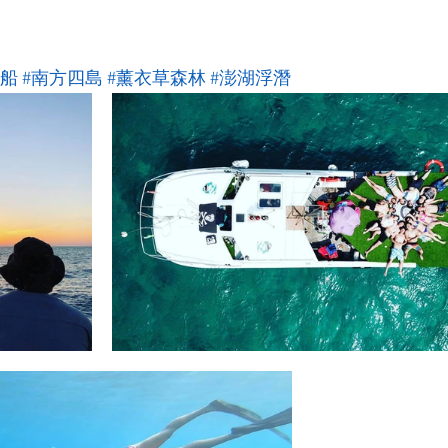
包船
#南方四島
#薰衣草森林
#澎湖浮潛