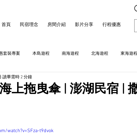
首頁
民宿理念
房間介紹
影片分享
行程優惠
惠套裝專案
本島遊程
南海遊程
北海遊程
東海遊
日
讀畢需時 2 分鐘
湖海上拖曳傘 | 澎湖民宿 |
com/watch?v=SFza-t9dvok