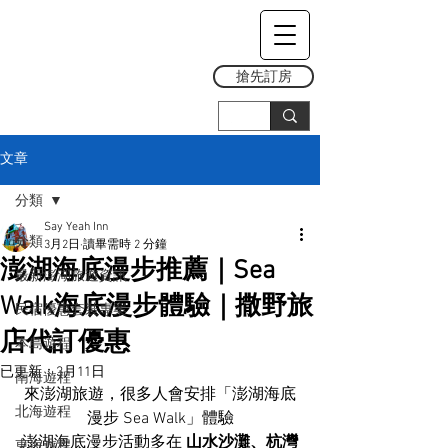
搶先訂房
文章
分類
Say Yeah Inn
分類
3月2日
讀畢需時 2 分鐘
澎湖海底漫步推薦｜Sea
最新澎湖旅遊資訊
Walk海底漫步體驗｜撒野旅
民宿優惠套裝專案
店代訂優惠
本島遊程
已更新：
3月11日
南海遊程
來澎湖旅遊，很多人會安排「澎湖海底
北海遊程
漫步 Sea Walk」體驗
澎湖海底漫步活動多在 
山水沙灘、杭灣
東海遊程