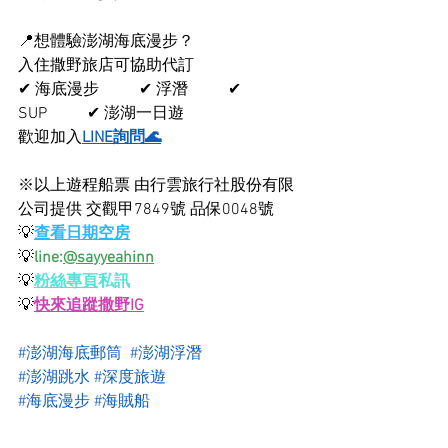
📍想體驗澎湖海底漫步？
入住撒野旅店可協助代訂
✔ 海底漫步          ✔ 浮潛          ✔ 
SUP          ✔ 澎湖一日遊
歡迎加入
LINE詢問🌊
※以上遊程船票 由行雲旅行社股份有限
公司提供 交觀甲7849號 品保0048號
💡
查看日期空房
💡
line:
@sayyeahinn
💡
粉絲專頁
私訊
💡
快來追蹤撒野IG
#澎湖海底郵筒
#澎湖浮潛
#澎湖跳水
#深度旅遊
#海底漫步
#海賊船