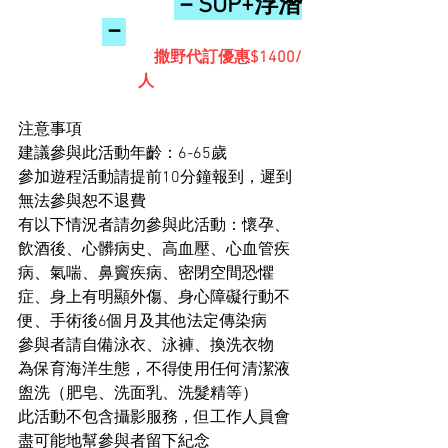
－SUP+浮潛
－
撒野代訂優惠$1400/
人
注意事項
建議參與此活動年齡：6-65歲
參加遊程活動請提前10分鐘報到，遲到
無法參與恕不退費
有以下情況者請勿參與此活動：懷孕、
飲酒後、心髒病史、高血壓、心血管疾
病、氣喘、鼻竇疾病、密閉空間恐懼
症、身上有明顯外傷、身心障礙行動不
便、手術後6個月及其他法定傳染病
參與者請自備泳衣、泳褲、換洗衣物
為保育海洋生態，不得使用任何清潔液
盥洗（肥皂、洗面乳、洗髮精等）
此活動不包含攝影服務，但工作人員會
盡可能地幫參與者留下紀念