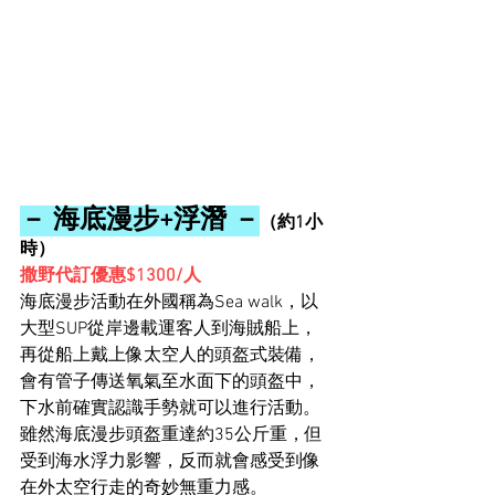
－ 海底漫步+浮潛 －
（約1小
時）
撒野代訂優惠$1300/人
海底漫步活動在外國稱為Sea walk，以
大型SUP從岸邊載運客人到海賊船上，
再從船上戴上像太空人的頭盔式裝備，
會有管子傳送氧氣至水面下的頭盔中，
下水前確實認識手勢就可以進行活動。
雖然海底漫步頭盔重達約35公斤重，但
受到海水浮力影響，反而就會感受到像
在外太空行走的奇妙無重力感。