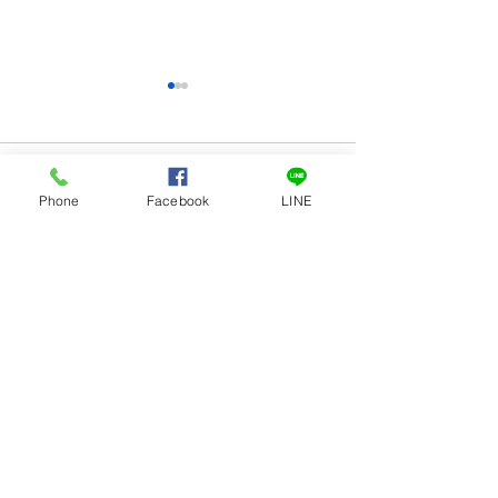
留言
Phone
Facebook
LINE
撰寫留言......
環保愛地球 減塑生活一起
2026澎大海沙
做 | 澎湖民宿 | 撒野旅店
卡司陣容、活動
門沙灘住宿攻略
撒野旅店民宿-Say Yeah Inn-澎湖民宿套裝行
程-​澎湖租車代訂
服務項目：
澎湖旅遊
、
澎湖住宿
、
澎湖旅遊規劃、澎湖遊
程、船票代訂
、
澎湖私房景點推
薦