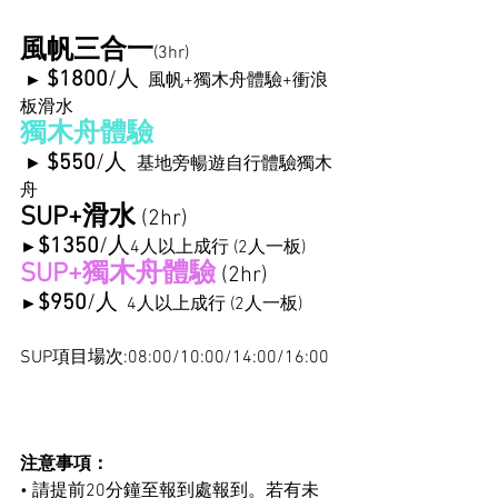
風帆三合一
(3hr)
$1800
/人
 ► 
  風帆+獨木舟體驗+衝浪
板滑水
獨木舟體驗
$550
/人 
 ► 
 基地旁暢遊自行體驗獨木
舟
SUP+滑水
 (2hr)
$1350
/人
►
4人以上成行 (2人一板)
SUP+獨木舟體驗
 (2hr)
$950
/人
►
  4人以上成行 (2人一板)
SUP項目場次:08:00/10:00/14:00/16:00
注意事項：
• 請提前20分鐘至報到處報到。若有未