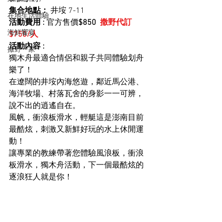
集合地點：
 井垵 7-11
在地生活體驗
活動費用 :
 官方售價
$850  
撒野代訂
海鮮饗宴
$750/人
活動內容 : 
撒野一家
獨木舟最適合情侶和親子共同體驗划舟
樂了！
在遼闊的井垵內海悠遊，鄰近馬公港、
海洋牧場、村落瓦舍的身影一一可辨，
說不出的逍遙自在。
風帆，衝浪板滑水，輕艇這是澎南目前
最酷炫，刺激又新鮮好玩的水上休閒運
動！
讓專業的教練帶著您體驗風浪板，衝浪
板滑水，獨木舟活動，下一個最酷炫的
逐浪狂人就是你！