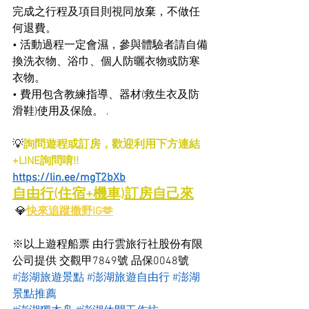
完成之行程及項目則視同放棄，不做任
何退費。
• 活動過程一定會濕，參與體驗者請自備
換洗衣物、浴巾、個人防曬衣物或防寒
衣物。
• 費用包含教練指導、器材(救生衣及防
滑鞋)使用及保險。 .
💡
詢問遊程或訂房，歡迎利用下方連結
+LINE詢問唷!!
https://lin.ee/mgT2bXb
自由行(住宿+機車)訂房自己來
 💎
快來追蹤撒野IG🫶
※以上遊程船票 由行雲旅行社股份有限
公司提供 交觀甲7849號 品保0048號
#澎湖旅遊景點
#澎湖旅遊自由行
#澎湖
景點推薦