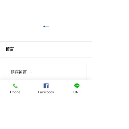
留言
撰寫留言......
2026(水肺)澎湖本島潛水體
2026澎湖海上拖曳
驗|導潛 |本島船潛 | 澎湖民
湖民宿 | 撒野旅
宿 | 撒野旅店
Phone
Facebook
LINE
撒野旅店民宿-Say Yeah Inn-澎湖民宿套裝行
程-​澎湖租車代訂
服務項目：
澎湖旅遊
、
澎湖住宿
、
澎湖旅遊規劃、澎湖遊
程、船票代訂
、
澎湖私房景點推
薦