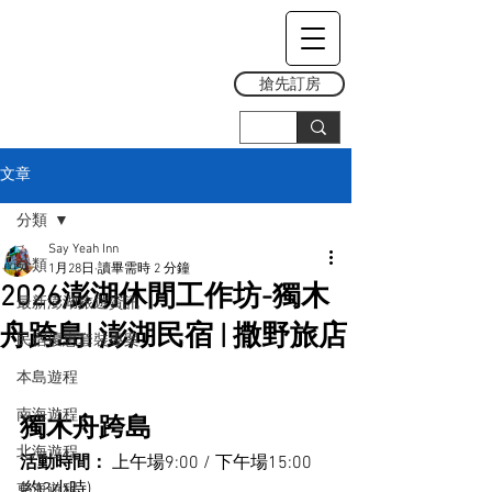
搶先訂房
文章
分類
Say Yeah Inn
分類
1月28日
讀畢需時 2 分鐘
2026澎湖休閒工作坊-獨木
最新澎湖旅遊資訊
舟跨島| 澎湖民宿 | 撒野旅店
民宿優惠套裝專案
本島遊程
南海遊程
獨木舟跨島
北海遊程
活動時間： 
上午場9:00 / 下午場15:00  
(約3小時)
東海遊程