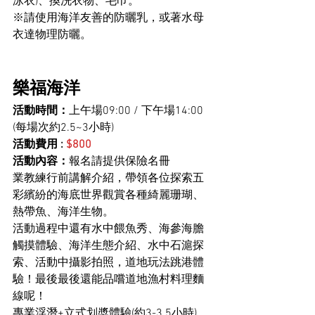
泳衣)、換洗衣物、毛巾。
※請使用海洋友善的防曬乳，或著水母
衣達物理防曬。
樂福海洋
活動時間：
上午場09:00 / 下午場14:00  
(每場次約2.5~3小時)
活動費用 : 
$800
活動內容：
報名請提供保險名冊 
業教練行前講解介紹，帶領各位探索五
彩繽紛的海底世界觀賞各種綺麗珊瑚、
熱帶魚、海洋生物。
活動過程中還有水中餵魚秀、海參海膽
觸摸體驗、海洋生態介紹、水中石滬探
索、活動中攝影拍照，道地玩法跳港體
驗！最後最後還能品嚐道地漁村料理麵
線呢！
專業浮潛+立式划槳體驗(約3-3.5小時) 