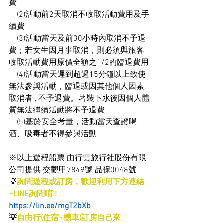
費
    (2)活動前2天取消不收取活動費用及手
續費
    (3)活動當天及前30小時內取消不予退
費；若女生因月事取消，則必須與旅客
收取活動費用原價全額之1/2的臨退費用
    (4)活動當天遲到超過15分鐘以上致使
無法參與活動，臨退或因其他個人因素
取消者 , 不予退費。著裝下水後因個人體
質無法繼續活動將不予退費
    (5)基於安全考量，活動當天查證喝
酒、吸毒者不得參與活動 
※以上遊程船票 由行雲旅行社股份有限
公司提供 交觀甲7849號 品保0048號
💡
詢問遊程或訂房，歡迎利用下方連結
+LINE詢問唷!!
https://lin.ee/mgT2bXb
💡
自由行(住宿+機車)訂房自己來