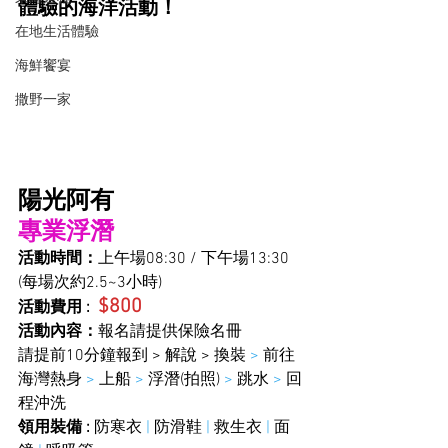
體驗的海洋活動！
在地生活體驗
海鮮饗宴
撒野一家
陽光阿有
專業浮潛
活動時間：
上午場08:30 / 下午場13:30  
(每場次約2.5~3小時)
$800 
活動費用 : 
活動內容：
報名請提供保險名冊 
請提前10分鐘報到 > 解說 > 換裝
 >
 前往
海灣熱身 
>
 上船 
>
 浮潛(拍照) 
>
 跳水
 >
 回
程沖洗 
領用裝備 :
 防寒衣 
|
 防滑鞋 
|
 救生衣 
|
 面