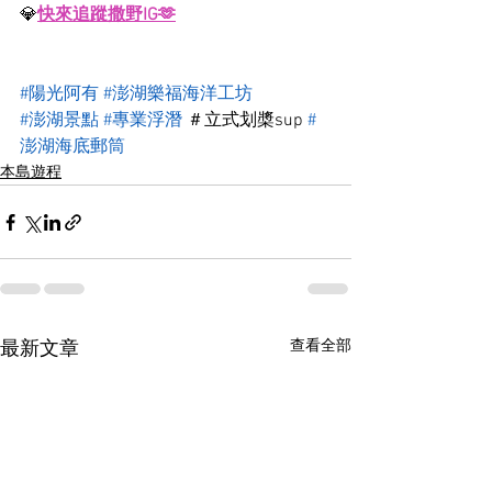
💎
快來追蹤撒野IG🫶
#陽光阿有
#澎湖樂福海洋工坊
#澎湖景點
#專業浮潛
 ＃立式划槳sup 
#
澎湖海底郵筒
本島遊程
查看全部
最新文章