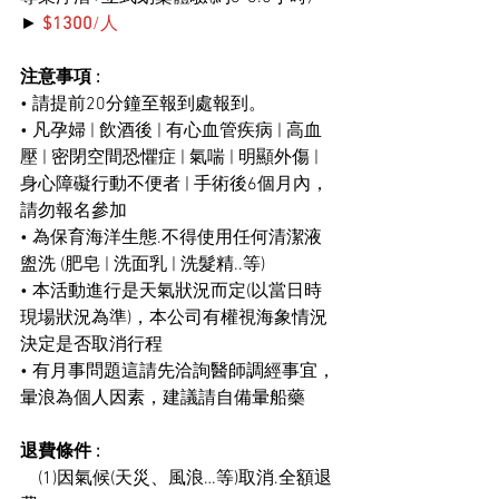
►
$1300
/人
注意事項 : 
• 請提前20分鐘至報到處報到。
• 凡孕婦 | 飲酒後 | 有心血管疾病 | 高血
壓 | 密閉空間恐懼症 | 氣喘 | 明顯外傷 | 
身心障礙行動不便者 | 手術後6個月內，
請勿報名參加
• 為保育海洋生態.不得使用任何清潔液
盥洗 (肥皂 | 洗面乳 | 洗髮精..等)
• 本活動進行是天氣狀況而定(以當日時
現場狀況為準)，本公司有權視海象情況
決定是否取消行程
• 有月事問題這請先洽詢醫師調經事宜，
暈浪為個人因素，建議請自備暈船藥
退費條件 :
    (1)因氣候(天災、風浪…等)取消.全額退