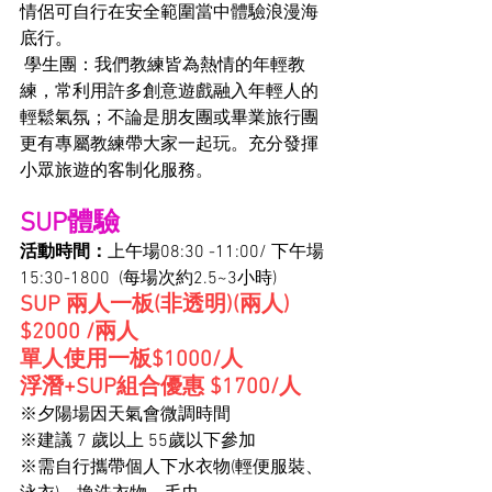
情侶可自行在安全範圍當中體驗浪漫海
底行。
 學生團：我們教練皆為熱情的年輕教
練，常利用許多創意遊戲融入年輕人的
輕鬆氣氛；不論是朋友團或畢業旅行團
更有專屬教練帶大家一起玩。充分發揮
小眾旅遊的客制化服務。
SUP體驗
活動時間：
上午場08:30 -11:00/ 下午場
15:30-1800  (每場次約2.5~3小時)
SUP 兩人一板(非透明)(兩人) 
$2000 /兩人
單人使用一板$1000/人
浮潛+SUP組合優惠 $1700/人 
※夕陽場因天氣會微調時間
※建議 7 歲以上 55歲以下參加
※需自行攜帶個人下水衣物(輕便服裝、