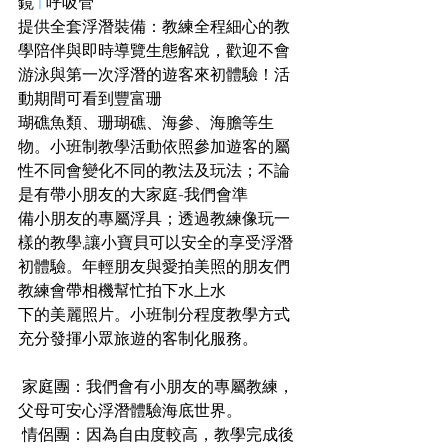
鏡 
|
 呼吸管
提供全套浮潛裝備：教練全程細心的教
學陪伴與即時導覽生態解說，歡迎不會
游泳與第一次浮潛的遊客來初體驗！活
動期間可看到豐富珊
瑚礁魚類、珊瑚礁、海參、海膽等生
物。小班制教學活動依照參加遊客的屬
性不同會變化不同的教法及玩法；不論
是有帶小朋友的大家庭-我們會準
備小朋友的專屬浮具；透過教練像玩一
樣的教學,讓小寶貝可以安全的享受浮潛
初體驗。年輕朋友與愛拍美照的朋友們
教練會帶相機幫忙拍下水上水
下的美麗照片。小班制分程度教學方式
充分發揮小眾旅遊的客制化服務。 
 家庭團：我們會有小朋友的專屬教練，
父母可安心浮潛體驗海底世界。
 情侶團：因為自由度較高，教學完成後