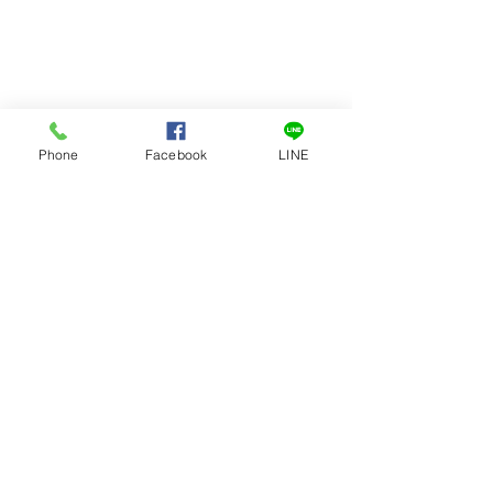
Phone
Facebook
LINE
留言
撰寫留言......
2026(水肺)澎湖本島潛水體
2026澎湖休閒
驗|導潛 |本島船潛 | 澎湖民
舟跨島| 澎湖民宿 
宿 | 撒野旅店
店