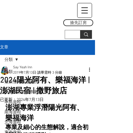
搶先訂房
文章
分類
Say Yeah Inn
分類
2019年7月13日
讀畢需時 3 分鐘
2024陽光阿有、樂福海洋 |
最新澎湖旅遊資訊
澎湖民宿 | 撒野旅店
民宿優惠套裝專案
已更新：
2024年7月13日
本島遊程
澎湖專業浮潛陽光阿有、
南海遊程
樂福海洋
北海遊程
專業及細心的生態解說，適合初
東海遊程