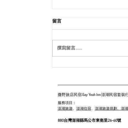
留言
撰寫留言......
環保愛地球 減塑生活一起做 |
澎湖民宿 | 撒野旅店
撒野旅店民宿-Say Yeah Inn-澎湖民宿套
服務項目：
澎湖旅遊
、
澎湖住宿
、
澎湖旅遊規劃、澎
880台灣澎湖縣馬公市東衛里26-60號