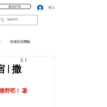
搶先訂房
登入
程
在地生活體驗
 | 撒
野吧！ 🏖️