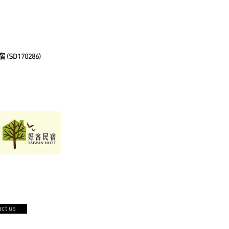
D170286)
ct us