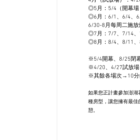
4月（試放場）：4/20
◎5月：5/4（開幕場）、
◎6月：6/1、6/4、6/
6/30-8月每周二施
◎7月：7/7、7/14、7
◎8月：8/4、8/11、8
※5/4開幕、8/25
※4/20、4/27試
※其餘各場次→10分
如果您正計畫參加澎湖
種房型，讓您擁有最佳
憩。