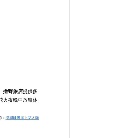
。
撒野旅店
提供多
花火夜晚中放鬆休
源：
澎湖國際海上花火節