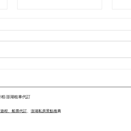
2026澎大海沙灘音樂祭｜卡司
20
陣容、活動日期、隘門沙灘住
出卡
宿攻略
宿整
裝行程-​澎湖租車代訂
湖遊程、船票代訂
、
澎湖私房景點推
薦