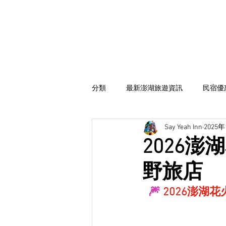
分類
最新澎湖旅遊資訊
民宿優
Say Yeah Inn
2025
海鮮饗宴
撒野一家
2026澎
野旅店
🎆 
2026澎湖花