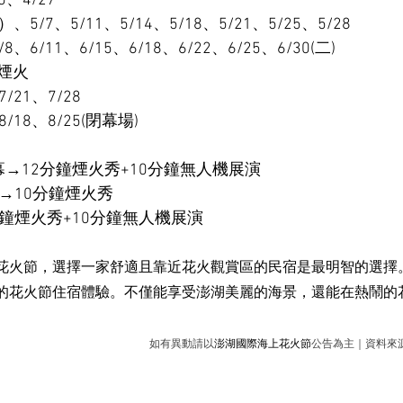
、4/27
5/7、5/11、5/14、5/18、5/21、5/25、5/28
8、6/11、6/15、6/18、6/22、6/25、6/30(二)
放煙火
/21、7/28
/18、8/25(閉幕場)
閉幕→12分鐘煙火秀+10分鐘無人機展演
放場→10分鐘煙火秀
鐘煙火秀+10分鐘無人機展演
花火節，選擇一家舒適且靠近花火觀賞區的民宿是最明智的選擇
的花火節住宿體驗。不僅能享受澎湖美麗的海景，還能在熱鬧的
如有異動請以
澎湖國際海上花火節
公告為主｜資料來