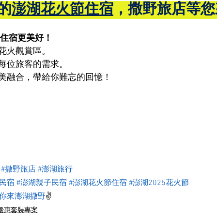
的
澎湖花火節住宿
，撒野旅店等您
住宿更美好！
花火觀賞區。
每位旅客的需求。
美融合，帶給你難忘的回憶！
#撒野旅店
#澎湖旅行
景民宿
#澎湖親子民宿
#澎湖花火節住宿
#澎湖2025花火節
等你來澎湖撒野
✌️
優惠套裝專案