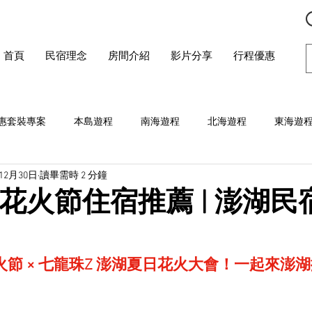
首頁
民宿理念
房間介紹
影片分享
行程優惠
惠套裝專案
本島遊程
南海遊程
北海遊程
東海遊
年12月30日
讀畢需時 2 分鐘
湖花火節住宿推薦 | 澎湖民宿
火節 × 七龍珠Z 澎湖夏日花火大會！一起來澎湖撒