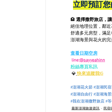
立即預訂您
🏨 
選擇撒野旅店，讓
絕佳地理位置，鄰近
舒適多元房型，滿足
澎湖海景與花火的完
查看日期空房
 line:
@sayyeahinn
粉絲專頁
私訊
 💎
快來追蹤我IG
#澎湖花火節
#澎湖民宿
#澎湖自由行
#澎湖海
#我在澎湖撒野旅店
#
最新澎湖旅遊資訊
民宿