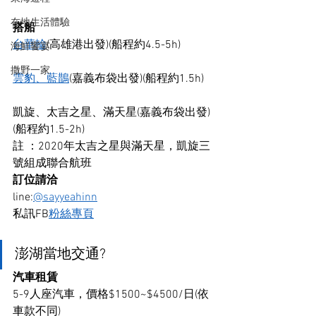
在地生活體驗
搭船
台華輪
(高雄港出發)(船程約4.5-5h)
海鮮饗宴
撒野一家
雲豹、藍鵲
(嘉義布袋出發)(船程約1.5h)
凱旋、太吉之星、滿天星(嘉義布袋出發)
(船程約1.5-2h)
註 ：2020年太吉之星與滿天星，凱旋三
號組成聯合航班
訂位請洽
line:
@sayyeahinn
私訊FB
粉絲專頁
澎湖當地交通?
汽車租賃
5-9人座汽車，價格$1500~$4500/日(依
車款不同)