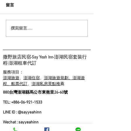
留言
撰寫留言......
環保愛地球 減塑生活一起
2026澎大海沙
做 | 澎湖民宿 | 撒野旅店
卡司陣容、活動
門沙灘住宿攻略
撒野旅店民宿-Say Yeah Inn-澎湖民宿套裝行
程-​澎湖租車代訂
服務項目：
澎湖旅遊
、
澎湖住宿
、
澎湖旅遊規劃、澎湖遊
程、船票代訂
、
澎湖私房景點推
薦
880台灣澎湖縣馬公市東衛里26-60號
TEL:
+886-06-921-1533
LINE ID : @sayyeahinn
Wechat : sayyeahinn