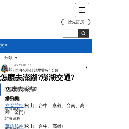
搶先訂房
文章
分類
Say Yeah Inn
分類
2023年5月6日
讀畢需時 1 分鐘
怎麼去澎湖?澎湖交通?
最新澎湖旅遊資訊
怎麼去澎湖?
民宿優惠套裝專案
搭飛機
本島遊程
立榮航空
(松山、台中、嘉義、台南、高
南海遊程
雄、金門)
北海遊程
華信航空
(松山、台中、高雄)
東海遊程