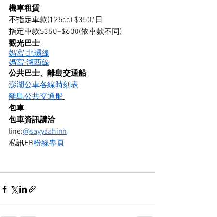
機車租賃
不指定車款(125cc) $350/日
指定車款$350~$600(依車款不同)
觀光巴士
媽宮·北環線
媽宮·湖西線
公共巴士、離島交通船
澎湖公車各線時刻表
離島公共交通船
包車
包車資訊請洽
line:
@sayyeahinn
私訊FB
粉絲專頁