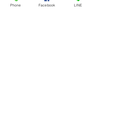
澎湖縣合法民宿登記463號、SGS認證民宿
Phone
Facebook
LINE
(SD170286)
好客民宿TAIWAN HOST