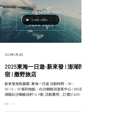
Load video
2023年2月4日
2025東海一日遊-新來發 | 澎湖民
宿 | 撒野旅店
新來發海島樂園~東海一日遊 活動時間：08：
00~16：00 報到地點：白沙鄉岐頭遊客中心 ( 884澎
湖縣白沙鄉岐頭村16-5號) 活動費用：訂價$1600/人
撒野代訂優惠$1400/人 3-11歲 $850 / 未滿3歲酌收