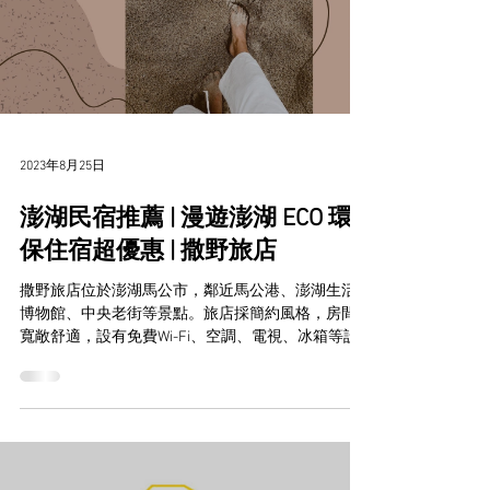
2023年8月25日
澎湖民宿推薦 | 漫遊澎湖 ECO 環
保住宿超優惠 | 撒野旅店
撒野旅店位於澎湖馬公市，鄰近馬公港、澎湖生活
博物館、中央老街等景點。旅店採簡約風格，房間
寬敞舒適，設有免費Wi-Fi、空調、電視、冰箱等設
備。 趁著秋冬好時節，來澎湖撒野旅店度假，享受
離島風情，也一起加入環保行列，為地球盡一份心
力吧！ 漫遊澎湖 輕旅行住宿超優惠 |...