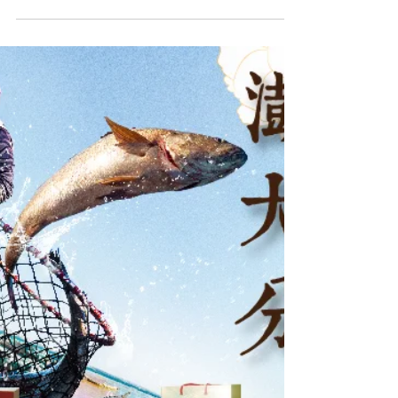
自由配 #我在澎湖撒野旅店 #等你來澎湖撒野 #澎湖
套裝優惠 #澎湖合法民宿 #三天兩夜自由行 #澎湖旅
遊 #澎湖租車