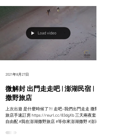
$100保險費 遊程內容： PART...
Load video
2021年8月27日
微解封 出門走走吧 | 澎湖民宿 |
撒野旅店
上次出遊 是什麼時候了?!! 走吧~我們出門走走 撒野
旅店手速訂房 https://reurl.cc/83dgXb 三天兩夜套裝