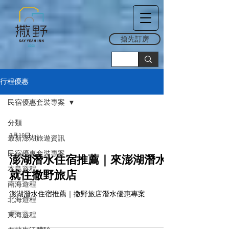
搶先訂房
行程優惠
民宿優惠套裝專案
分類
3月10日
最新澎湖旅遊資訊
民宿優惠套裝專案
澎湖潛水住宿推薦｜來澎湖潛水
本島遊程
就住撒野旅店
南海遊程
澎湖潛水住宿推薦｜撒野旅店潛水優惠專案
北海遊程
東海遊程